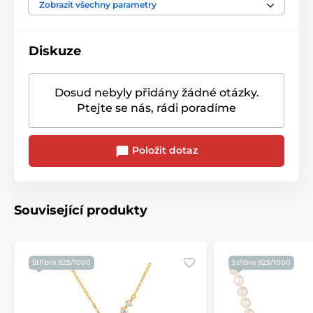
Barva kamene
Bílá/Čirá
Zobrazit všechny parametry
Diskuze
Dosud nebyly přidány žádné otázky.
Ptejte se nás, rádi poradíme
Položit dotaz
Související produkty
Stříbro 925/1000
Stříbro 925/1000