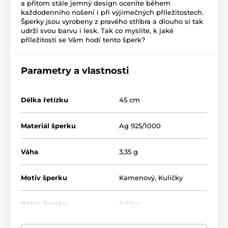
a přitom stále jemný design oceníte během
každodenního nošení i při výjimečných příležitostech.
Šperky jsou vyrobeny z pravého stříbra a dlouho si tak
udrží svou barvu i lesk. Tak co myslíte, k jaké
příležitosti se Vám hodí tento šperk?
Parametry a vlastnosti
Délka řetízku
45 cm
Materiál šperku
Ag 925/1000
Váha
3,35 g
Motiv šperku
Kamenový
,
Kuličky
Barva šperku
Stříbro