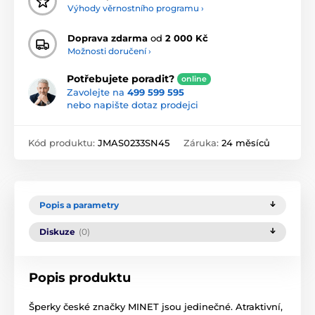
Výhody věrnostního programu ›
Doprava zdarma
od
2 000 Kč
Možnosti doručení ›
Potřebujete poradit?
online
Zavolejte na
499 599 595
nebo napište dotaz prodejci
Kód produktu:
JMAS0233SN45
Záruka:
24 měsíců
Popis a parametry
Diskuze
(0)
Popis produktu
Šperky české značky MINET jsou jedinečné. Atraktivní,