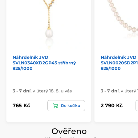
Náhrdelník JVD
Náhrdelník JVD
SVLN0340XD2GP45 stříbrný
SVLN0020SD2P14
925/1000
925/1000
3 - 7 dní
,
v úterý 18. 8. u vás
3 - 7 dní
,
v úterý 
765 Kč
2 790 Kč
Do košíku
Ověřeno