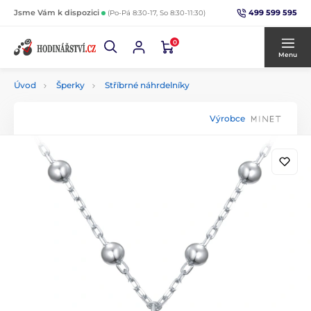
499 599 595
Jsme Vám k dispozici
(Po-Pá 8:30-17, So 8:30-11:30)
0
Menu
Úvod
Šperky
Stříbrné náhrdelníky
Výrobce