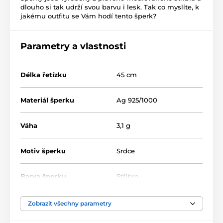
dlouho si tak udrží svou barvu i lesk. Tak co myslíte, k
jakému outfitu se Vám hodí tento šperk?
Parametry a vlastnosti
Délka řetízku
45 cm
Materiál šperku
Ag 925/1000
Váha
3,1 g
Motiv šperku
Srdce
Barva šperku
Stříbro
Barva kamene
Bílá/Čirá
,
Růžová
Zobrazit všechny parametry