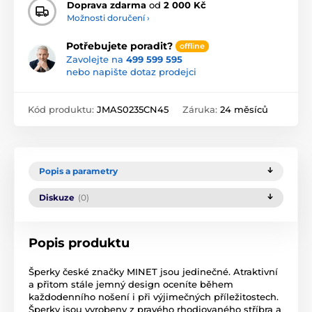
Doprava zdarma
od
2 000 Kč
Možnosti doručení ›
Potřebujete poradit?
offline
Zavolejte na
499 599 595
nebo napište dotaz prodejci
Kód produktu:
JMAS0235CN45
Záruka:
24 měsíců
Popis a parametry
Diskuze
(0)
Popis produktu
Šperky české značky MINET jsou jedinečné. Atraktivní
a přitom stále jemný design oceníte během
každodenního nošení i při výjimečných příležitostech.
Šperky jsou vyrobeny z pravého rhodiovaného stříbra a