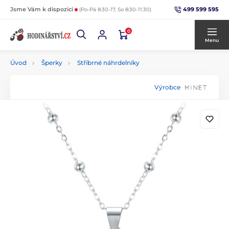
499 599 595
Jsme Vám k dispozici
(Po-Pá 8:30-17, So 8:30-11:30)
0
Menu
Úvod
Šperky
Stříbrné náhrdelníky
Výrobce