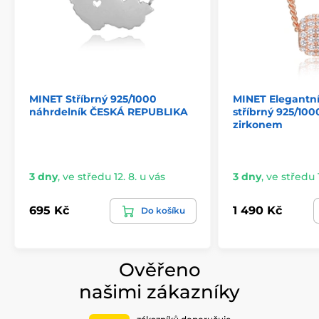
MINET Stříbrný 925/1000
MINET Elegantní
náhrdelník ČESKÁ REPUBLIKA
stříbrný 925/100
zirkonem
3 dny
,
ve středu 12. 8. u vás
3 dny
,
ve středu 1
695 Kč
1 490 Kč
Do košíku
Ověřeno
našimi zákazníky