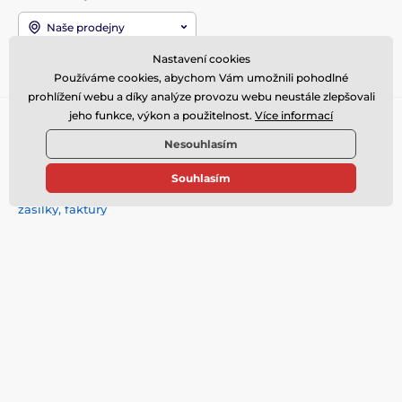
Naše prodejny
Nastavení cookies
Jsme také na:
Youtube
Facebook
Instagram
Používáme cookies, abychom Vám umožnili pohodlné
prohlížení webu a díky analýze provozu webu neustále zlepšovali
jeho funkce, výkon a použitelnost.
Více informací
DŮLEŽITÉ ODKAZY
Nesouhlasím
Záruka nejnižší ceny s 5%
bonusem
Souhlasím
Stav objednávky, sledování
zásilky, faktury
O NÁS - Kamenná prodejna
Nečastější dotazy
Vrácení, reklamace, výměna
Kontakty
Ceny poštovného
Záruční opravy
Obchodní podmínky