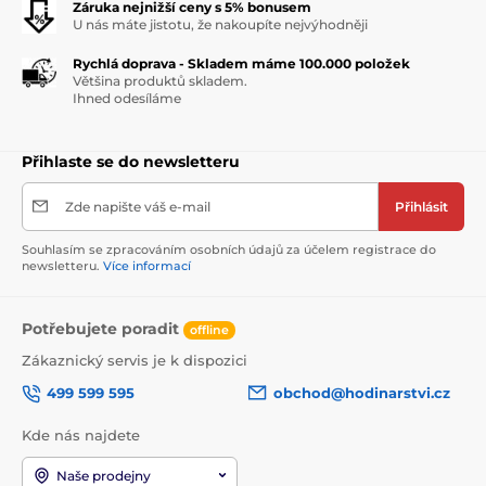
Záruka nejnižší ceny s 5% bonusem
U nás máte jistotu, že nakoupíte nejvýhodněji
Rychlá doprava - Skladem máme 100.000 položek
Většina produktů skladem.
Ihned odesíláme
Přihlaste se do newsletteru
Zde napište váš e-mail
Přihlásit
Souhlasím se zpracováním osobních údajů za účelem registrace do
newsletteru.
Více informací
Potřebujete poradit
offline
Zákaznický servis je k dispozici
499 599 595
obchod@hodinarstvi.cz
Kde nás najdete
Naše prodejny