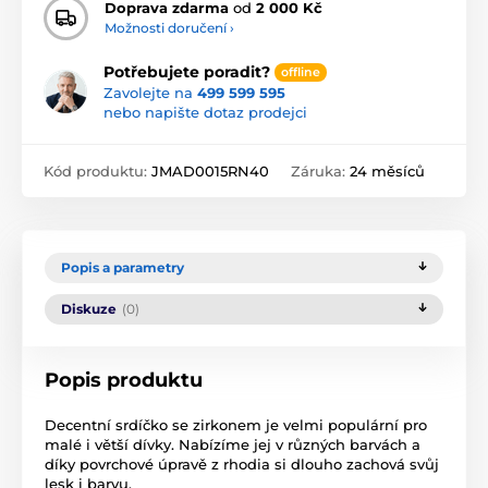
Doprava zdarma
od
2 000 Kč
Možnosti doručení ›
Potřebujete poradit?
offline
Zavolejte na
499 599 595
nebo napište dotaz prodejci
Kód produktu:
JMAD0015RN40
Záruka:
24 měsíců
Popis a parametry
Diskuze
(0)
Popis produktu
Decentní srdíčko se zirkonem je velmi populární pro
malé i větší dívky. Nabízíme jej v různých barvách a
díky povrchové úpravě z rhodia si dlouho zachová svůj
lesk i barvu.