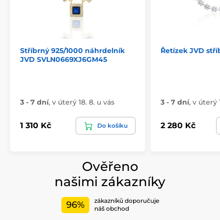
Stříbrný 925/1000 náhrdelník
Řetízek JVD stří
JVD SVLN0669XJ6GM45
3 - 7 dní
,
v úterý 18. 8. u vás
3 - 7 dní
,
v úterý 
1 310 Kč
2 280 Kč
Do košíku
Ověřeno
našimi zákazníky
zákazníků doporučuje
96%
náš obchod