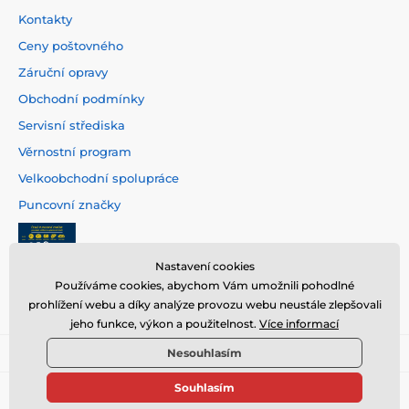
Kontakty
Ceny poštovného
Záruční opravy
Obchodní podmínky
Servisní střediska
Věrnostní program
Velkoobchodní spolupráce
Puncovní značky
Nastavení cookies
Používáme cookies, abychom Vám umožnili pohodlné
prohlížení webu a díky analýze provozu webu neustále zlepšovali
jeho funkce, výkon a použitelnost.
Více informací
Nesouhlasím
Souhlasím
© 2026 www.hodinarstvi.cz ⦁ E-shop vytvořila
SIMPLIA.cz