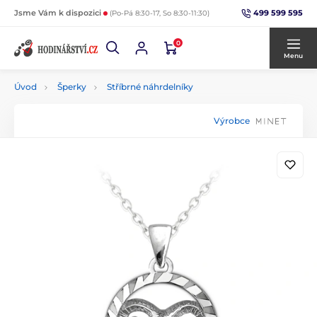
499 599 595
Jsme Vám k dispozici
(Po-Pá 8:30-17, So 8:30-11:30)
0
Menu
Úvod
Šperky
Stříbrné náhrdelníky
Výrobce