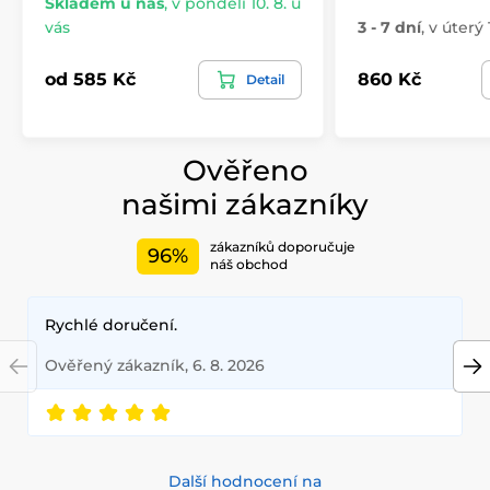
Skladem u nás
,
v pondělí 10. 8. u
vás
3 - 7 dní
,
v úterý 
od 585 Kč
860 Kč
Detail
Ověřeno
našimi zákazníky
zákazníků doporučuje
96%
náš obchod
Rychlé doručení.
Ověřený zákazník, 6. 8. 2026
Další hodnocení na