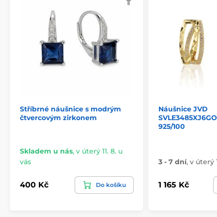
Stříbrné náušnice s modrým
Náušnice JVD
čtvercovým zirkonem
SVLE3485XJ6GO0
925/100
Skladem u nás
,
v úterý 11. 8. u
vás
3 - 7 dní
,
v úterý 
400 Kč
1 165 Kč
Do košíku