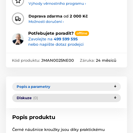
Výhody věrnostního programu ›
Doprava zdarma
od
2 000 Kč
Možnosti doručení ›
Potřebujete poradit?
offline
Zavolejte na
499 599 595
nebo napište dotaz prodejci
Kód produktu:
JMAN0025NE00
Záruka:
24 měsíců
Popis a parametry
Diskuze
(0)
Popis produktu
Černé náušnice kroužky jsou díky praktickému