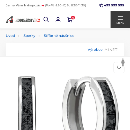
499 599 595
Jsme Vám k dispozici
(Po-Pá 8:30-17, So 8:30-11:30)
0
Menu
Úvod
Šperky
Stříbrné náušnice
Výrobce