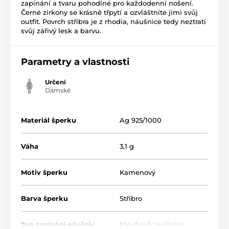
zapínání a tvaru pohodlné pro každodenní nošení.
Černé zirkony se krásně třpytí a ozvláštníte jimi svůj
outfit. Povrch stříbra je z rhodia, náušnice tedy neztratí
svůj zářivý lesk a barvu.
Parametry a vlastnosti
Určení
Dámské
Materiál šperku
Ag 925/1000
Váha
3,1 g
Motiv šperku
Kamenový
Barva šperku
Stříbro
Typ zapínání náušnic
Kloubové zapínání