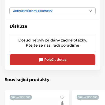
Barva kamene
Černá
Zobrazit všechny parametry
Diskuze
Dosud nebyly přidány žádné otázky.
Ptejte se nás, rádi poradíme
Položit dotaz
Související produkty
Stříbro 925/1000
Stříbro 925/1000