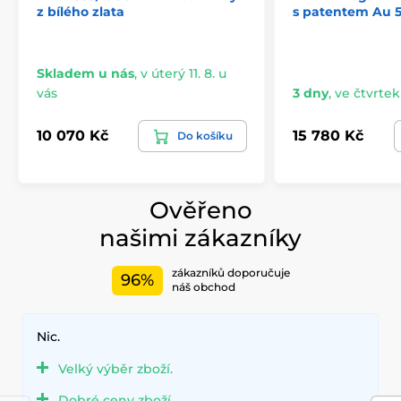
z bílého zlata
s patentem Au 5
Skladem u nás
,
v úterý 11. 8. u
vás
3 dny
,
ve čtvrtek 
10 070 Kč
15 780 Kč
Do košíku
Ověřeno
našimi zákazníky
zákazníků doporučuje
96%
náš obchod
Nic.
Velký výběr zboží.
Dobré ceny zboží.