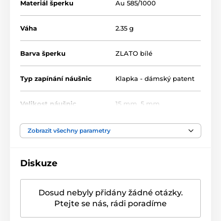
Materiál šperku
Au 585/1000
Váha
2.35 g
Barva šperku
ZLATO bílé
Typ zapínání náušnic
Klapka - dámský patent
Velikost náušnic
15 mm
,
5 mm
Typ kamene
Zirkon
Zobrazit všechny parametry
Barva kamene
Růžová
Diskuze
Dosud nebyly přidány žádné otázky.
Ptejte se nás, rádi poradíme