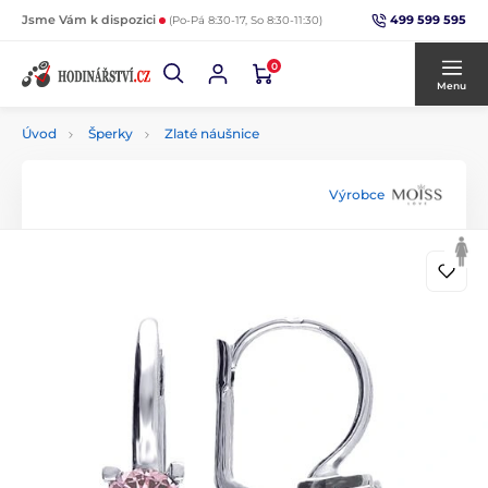
499 599 595
Jsme Vám k dispozici
(Po-Pá 8:30-17, So 8:30-11:30)
0
Menu
Úvod
Šperky
Zlaté náušnice
Výrobce