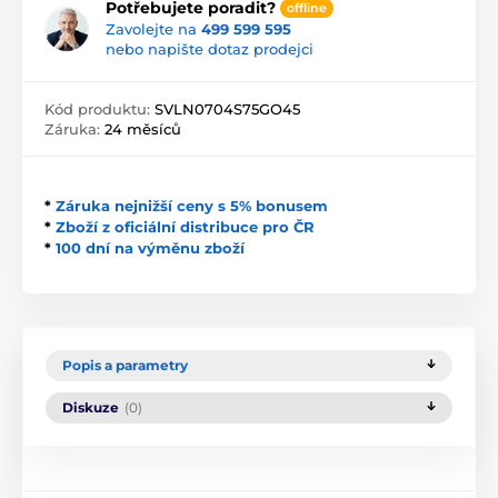
Potřebujete poradit?
offline
Zavolejte na
499 599 595
nebo napište dotaz prodejci
Kód produktu:
SVLN0704S75GO45
Záruka:
24 měsíců
*
Záruka nejnižší ceny s 5% bonusem
*
Zboží z oficiální distribuce pro ČR
*
100 dní na výměnu zboží
Popis a parametry
Diskuze
(0)