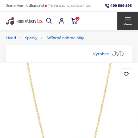
499 599 595
Jsme Vám k dispozici
(Po-Pá 8:30-17, So 8:30-11:30)
0
Menu
Úvod
Šperky
Stříbrné náhrdelníky
Výrobce