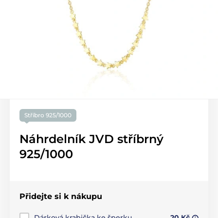
Stříbro 925/1000
Náhrdelník JVD stříbrný
925/1000
Přidejte si k nákupu
Dárková krabička ke šperku
20 Kč