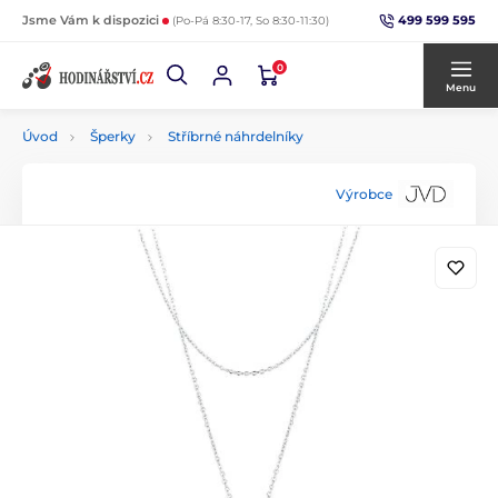
499 599 595
Jsme Vám k dispozici
(Po-Pá 8:30-17, So 8:30-11:30)
0
Menu
Úvod
Šperky
Stříbrné náhrdelníky
Výrobce