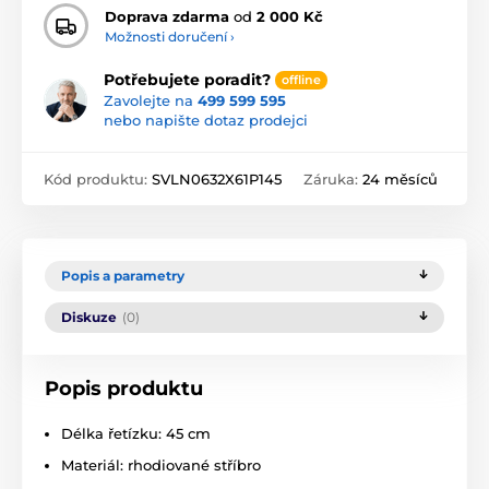
Doprava zdarma
od
2 000 Kč
Možnosti doručení ›
Potřebujete poradit?
offline
Zavolejte na
499 599 595
nebo napište dotaz prodejci
Kód produktu:
SVLN0632X61P145
Záruka:
24 měsíců
Popis a parametry
Diskuze
(0)
Popis produktu
Délka řetízku: 45 cm
Materiál: rhodiované stříbro