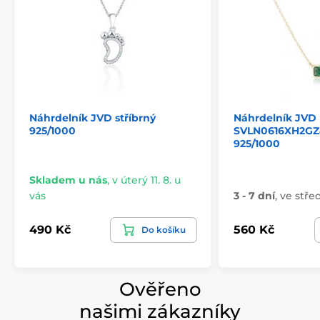
Náhrdelník JVD stříbrný
Náhrdelník JVD
925/1000
SVLN0616XH2GZ4
925/1000
Skladem u nás
,
v úterý 11. 8. u
vás
3 - 7 dní
,
ve střed
490 Kč
560 Kč
Do košíku
Ověřeno
našimi zákazníky