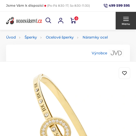
499 599 595
Jsme Vám k dispozici
(Po-Pá 8:30-17, So 8:30-11:30)
0
Menu
Úvod
Šperky
Ocelové šperky
Náramky ocel
Výrobce