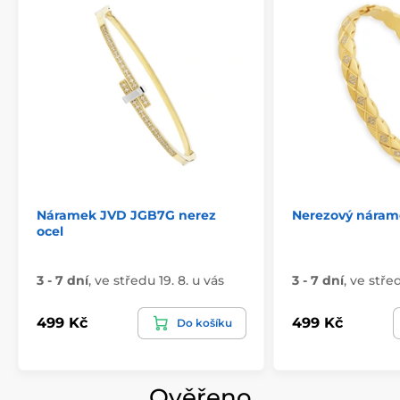
Náramek JVD JGB7G nerez
Nerezový nára
ocel
3 - 7 dní
,
ve středu 19. 8. u vás
3 - 7 dní
,
ve střed
499 Kč
499 Kč
Do košíku
Ověřeno