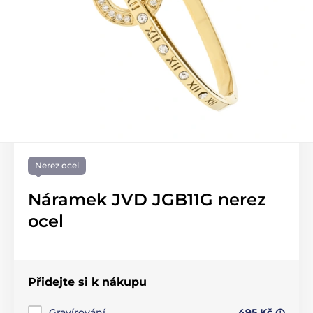
Nerez ocel
Náramek JVD JGB11G nerez
ocel
Přidejte si k nákupu
Gravírování
495 Kč