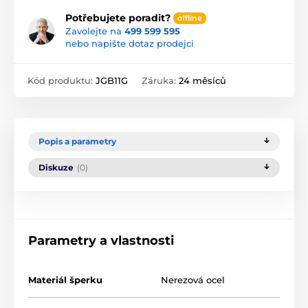
Potřebujete poradit?
offline
Zavolejte na
499 599 595
nebo napište dotaz prodejci
Kód produktu:
JGB11G
Záruka:
24 měsíců
Popis a parametry
Diskuze
(0)
Parametry a vlastnosti
Materiál šperku
Nerezová ocel