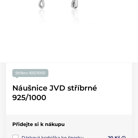
Stříbro 925/1000
Náušnice JVD stříbrné
925/1000
Přidejte si k nákupu
Dárková krabička ke šperku
20 Kč