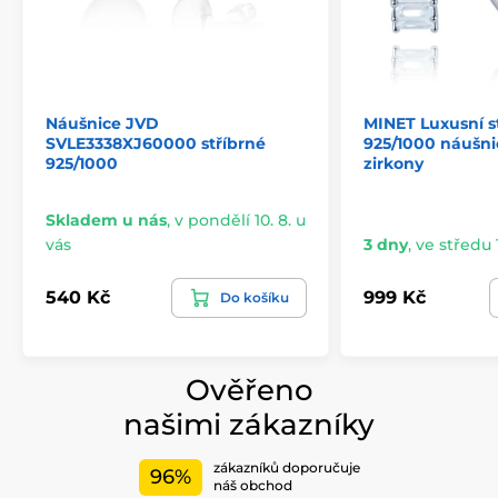
Náušnice JVD
MINET Luxusní s
SVLE3338XJ60000 stříbrné
925/1000 náušnic
925/1000
zirkony
Skladem u nás
,
v pondělí 10. 8. u
vás
3 dny
,
ve středu 1
540 Kč
999 Kč
Do košíku
Ověřeno
našimi zákazníky
zákazníků doporučuje
96%
náš obchod