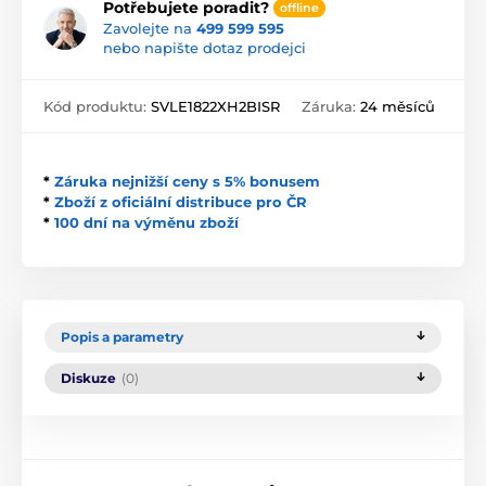
Potřebujete poradit?
offline
Zavolejte na
499 599 595
nebo napište dotaz prodejci
Kód produktu:
SVLE1822XH2BISR
Záruka:
24 měsíců
*
Záruka nejnižší ceny s 5% bonusem
*
Zboží z oficiální distribuce pro ČR
*
100 dní na výměnu zboží
Popis a parametry
Diskuze
(0)