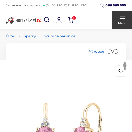
499 599 595
Jsme Vám k dispozici
(Po-Pá 8:30-17, So 8:30-11:30)
0
Menu
Úvod
Šperky
Stříbrné náušnice
Výrobce