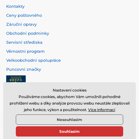
Kontakty
Ceny poštovného
Záruční opravy
Obchodní podmínky
Servisní střediska
Věrnostní program
Velkoobchodní spolupráce
Puncovní značky
Nastavení cookies
Používáme cookies, abychom Vám umožnili pohodlné
prohlížení webu a díky analýze provozu webu neustále zlepšovali
jeho funkce, výkon a použitelnost.
Více informací
Nesouhlasím
Souhlasím
© 2026 www.hodinarstvi.cz ⦁ E-shop vytvořila
SIMPLIA.cz