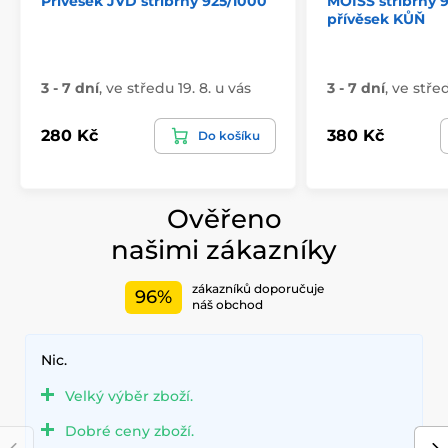
Přívěsek JVD stříbrný 925/1000
MOISS stříbrný 
přívěsek KŮŇ
3 - 7 dní
,
ve středu 19. 8. u vás
3 - 7 dní
,
ve střed
280 Kč
380 Kč
Do košíku
Ověřeno
našimi zákazníky
zákazníků doporučuje
96%
náš obchod
Nic.
Velký výběr zboží.
Dobré ceny zboží.