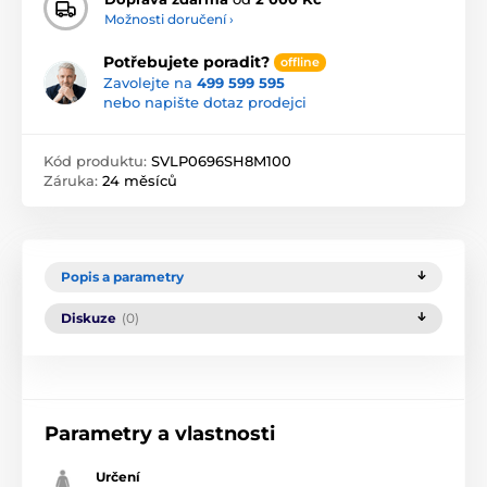
Možnosti doručení ›
Potřebujete poradit?
offline
Zavolejte na
499 599 595
nebo napište dotaz prodejci
Kód produktu:
SVLP0696SH8M100
Záruka:
24 měsíců
Popis a parametry
Diskuze
(0)
Parametry a vlastnosti
Určení