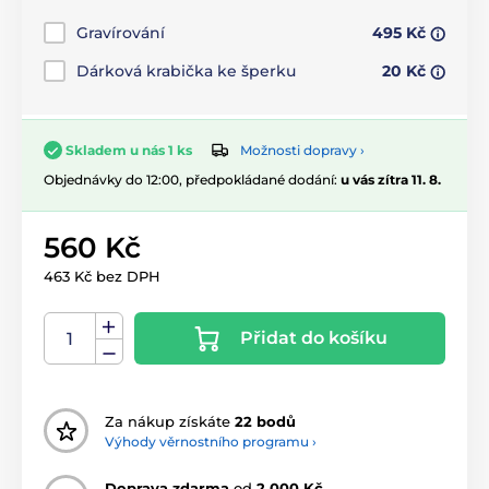
Gravírování
495 Kč
Dárková krabička ke šperku
20 Kč
Možnosti dopravy ›
Skladem u nás 1 ks
Objednávky do 12:00, předpokládané dodání:
u vás zítra 11. 8.
560 Kč
463 Kč bez DPH
Přidat do košíku
Za nákup získáte
22 bodů
Výhody věrnostního programu ›
Doprava zdarma
od
2 000 Kč