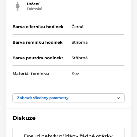
Určení
Dámské
Barva ciferníku hodinek
Černá
Barva řemínku hodinek
Stříbrná
Barva pouzdra hodinek:
Stříbrná
Materiál řemínku
Kov
Zobrazit všechny parametry
Diskuze
Dosud nebyly přidány žádné otázky.