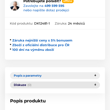
Potřebujete poradit?
offline
Zavolejte na
499 599 595
nebo napište dotaz prodejci
Kód produktu:
DK12481-1
Záruka:
24 měsíců
*
Záruka nejnižší ceny s 5% bonusem
*
Zboží z oficiální distribuce pro ČR
*
100 dní na výměnu zboží
Popis a parametry
Diskuze
(0)
Popis produktu