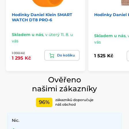
Hodinky Daniel Klein SMART
Hodinky Daniel 
WATCH DT8 PRO-6
Skladem u nás
,
v úterý 11. 8. u
Skladem u nás
,
vás
vás
1 990 Kč
Do košíku
1 525 Kč
1 295 Kč
Ověřeno
našimi zákazníky
zákazníků doporučuje
96%
náš obchod
Nic.