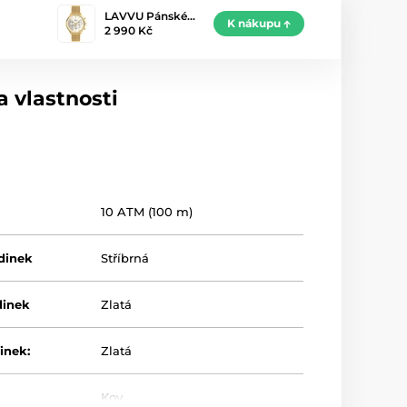
LAVVU Pánské…
K nákupu
2 990 Kč
 vlastnosti
10 ATM (100 m)
dinek
Stříbrná
dinek
Zlatá
inek:
Zlatá
Kov