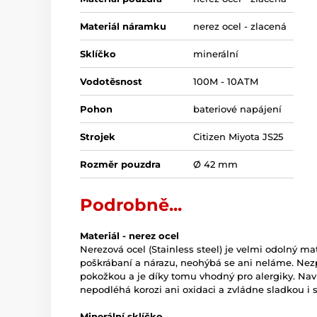
Materiál náramku
nerez ocel - zlacená
Sklíčko
minerální
Vodotěsnost
100M - 10ATM
Pohon
bateriové napájení
Strojek
Citizen Miyota JS25
Rozměr pouzdra
Ø 42 mm
Podrobně...
Materiál - nerez ocel
Nerezová ocel (Stainless steel) je velmi odolný mate
poškrábaní a nárazu, neohýbá se ani neláme. Nez
pokožkou a je díky tomu vhodný pro alergiky. Naví
nepodléhá korozi ani oxidaci a zvládne sladkou i 
Minerální sklíčko