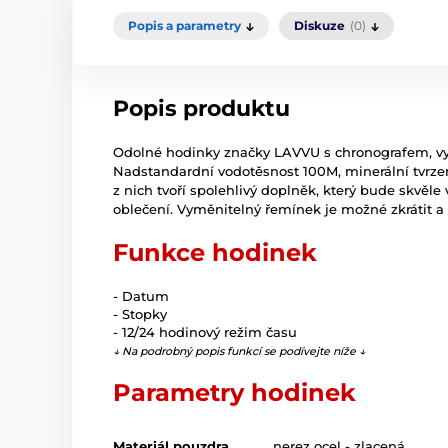
Popis a parametry
Diskuze
(0)
Popis produktu
Odolné hodinky značky LAVVU s chronografem, vyr
Nadstandardní vodotěsnost 100M, minerální tvrzené
z nich tvoří spolehlivý doplněk, který bude skvě
oblečení. Vyměnitelný řemínek je možné zkrátit a
Funkce hodinek
- Datum
- Stopky
- 12/24 hodinový režim času
↓ Na podrobný popis funkcí se podívejte níže ↓
Parametry hodinek
Materiál pouzdra
nerez ocel - zlacená