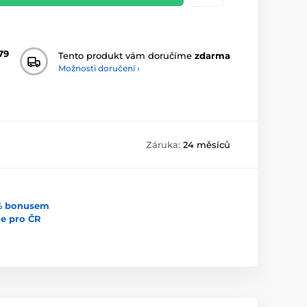
79
Tento produkt vám doručíme
zdarma
Možnosti doručení ›
Záruka:
24 měsíců
5% bonusem
uce pro ČR