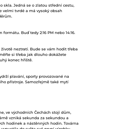
skla. Jedná se o zlatou střední cestu,
 je velmi tvrdé a má vysoký obsah
děrům.
 formátu. Buď tedy 2:16 PM nebo 14:16.
životě neztratí. Bude se vám hodit třeba
Změřte si třeba jak dlouho dokážete
uhý konec hřiště.
rží plavání, sporty provozované na
ího přístroje. Samozřejmě také mytí
 ne, ve východních Čechách stojí dům,
ovárně vzniká sekunda za sekundou a
ch hodinek a nástěnných hodin. Továrna
 vypustila do světa své první výrobky.