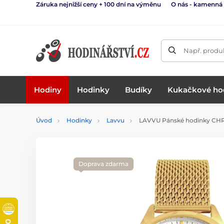
Záruka nejnižší ceny + 100 dní na výměnu
O nás - kamenná
Např. produk
Hodiny
Hodinky
Budíky
Kukačkové ho
Úvod
Hodinky
Lavvu
LAVVU Pánské hodinky 
Doprava zdarma