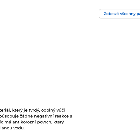
Zobrazit všechny 
riál, který je tvrdý, odolný vůči
působuje žádné negativní reakce s
c má antikorozní povrch, který
slanou vodu.