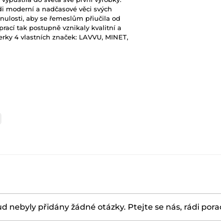
idi moderní a nadčasové věci svých
nulosti, aby se řemeslům přiučila od
rací tak postupně vznikaly kvalitní a
erky 4 vlastních značek: LAVVU, MINET,
d nebyly přidány žádné otázky. Ptejte se nás, rádi por