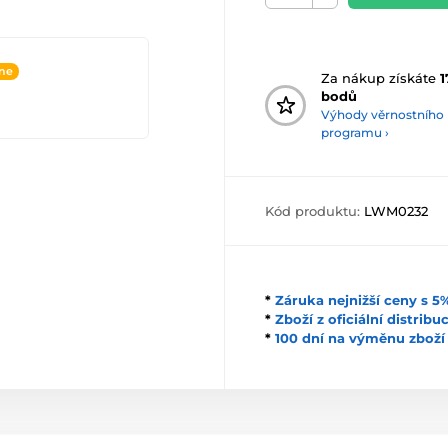
ine
Za nákup získáte
1
bodů
Výhody věrnostního
programu ›
Kód produktu:
LWM0232
*
Záruka nejnižší ceny s 
*
Zboží z oficiální distrib
*
100 dní na výměnu zboží