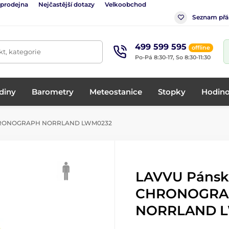
 prodejna
Nejčastější dotazy
Velkoobchod
Seznam přá
499 599 595
offline
t, kategorie
Po-Pá 8:30-17, So 8:30-11:30
diny
Barometry
Meteostanice
Stopky
Hodino
CHRONOGRAPH NORRLAND LWM0232
LAVVU Pánsk
CHRONOGRA
NORRLAND 