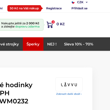
CZK
ní
50 Kč na Váš nákup
Registrace
Přihlásit se
0
Nakupte ještě za
2 000 Kč
0 Kč
a získejte
dopravu zdarma
vé strojky
Šperky
NEJ !
Sleva 10% - 70%
é hodinky
PH
Zobrazit další zboží ›
LWM0232