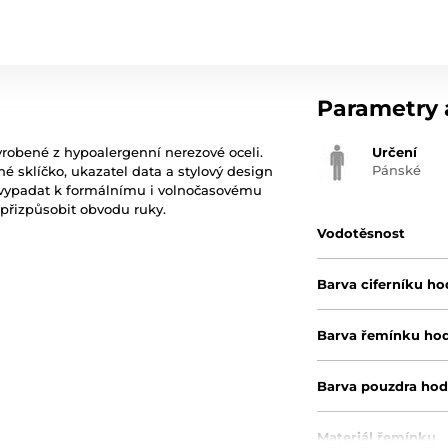
Parametry a
obené z hypoalergenní nerezové oceli.
Určení
Pánské
 sklíčko, ukazatel data a stylový design
le vypadat k formálnímu i volnočasovému
 přizpůsobit obvodu ruky.
Vodotěsnost
Barva ciferníku ho
Barva řemínku ho
Barva pouzdra hod
Materiál řemínku