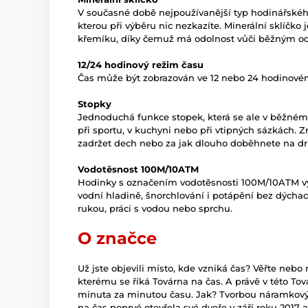
V současné době nejpoužívanější typ hodinářského 
kterou při výběru nic nezkazíte. Minerální sklíčko
křemíku, díky čemuž má odolnost vůči běžným o
12/24 hodinový režim času
Čas může být zobrazován ve 12 nebo 24 hodinovém
Stopky
Jednoduchá funkce stopek, která se ale v běžném 
při sportu, v kuchyni nebo při vtipných sázkách. 
zadržet dech nebo za jak dlouho doběhnete na dr
Vodotěsnost 100M/10ATM
Hodinky s označením vodotěsnosti 100M/10ATM vyd
vodní hladině, šnorchlování i potápění bez dýchac
rukou, práci s vodou nebo sprchu.
O značce
Už jste objevili místo, kde vzniká čas? Věřte nebo
kterému se říká Továrna na čas. A právě v této T
minuta za minutou času. Jak? Tvorbou náramkový
na čas poprvé otevřela své dveře v září roku 2017 a