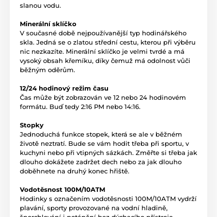
slanou vodu.
Minerální sklíčko
V současné době nejpoužívanější typ hodinářského
skla. Jedná se o zlatou střední cestu, kterou při výběru
nic nezkazíte. Minerální sklíčko je velmi tvrdé a má
vysoký obsah křemíku, díky čemuž má odolnost vůči
běžným oděrům.
12/24 hodinový režim času
Čas může být zobrazován ve 12 nebo 24 hodinovém
formátu. Buď tedy 2:16 PM nebo 14:16.
Stopky
Jednoduchá funkce stopek, která se ale v běžném
životě neztratí. Bude se vám hodit třeba při sportu, v
kuchyni nebo při vtipných sázkách. Změřte si třeba jak
dlouho dokážete zadržet dech nebo za jak dlouho
doběhnete na druhý konec hřiště.
Vodotěsnost 100M/10ATM
Hodinky s označením vodotěsnosti 100M/10ATM vydrží
plavání, sporty provozované na vodní hladině,
šnorchlování i potápění bez dýchacího přístroje.