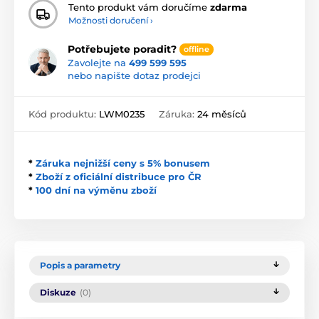
Tento produkt vám doručíme
zdarma
Možnosti doručení ›
Potřebujete poradit?
offline
Zavolejte na
499 599 595
nebo napište dotaz prodejci
Kód produktu:
LWM0235
Záruka:
24 měsíců
*
Záruka nejnižší ceny s 5% bonusem
*
Zboží z oficiální distribuce pro ČR
*
100 dní na výměnu zboží
Popis a parametry
Diskuze
(0)