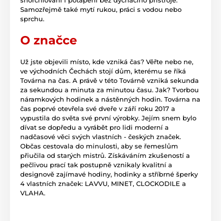
Samozřejmě také mytí rukou, práci s vodou nebo
sprchu.
O značce
Už jste objevili místo, kde vzniká čas? Věřte nebo ne,
ve východních Čechách stojí dům, kterému se říká
Továrna na čas. A právě v této Továrně vzniká sekunda
za sekundou a minuta za minutou času. Jak? Tvorbou
náramkových hodinek a nástěnných hodin. Továrna na
čas poprvé otevřela své dveře v září roku 2017 a
vypustila do světa své první výrobky. Jejím snem bylo
dívat se dopředu a vyrábět pro lidi moderní a
nadčasové věci svých vlastních - českých značek.
Občas cestovala do minulosti, aby se řemeslům
přiučila od starých mistrů. Získáváním zkušeností a
pečlivou prací tak postupně vznikaly kvalitní a
designově zajímavé hodiny, hodinky a stříbrné šperky
4 vlastních značek: LAVVU, MINET, CLOCKODILE a
VLAHA.