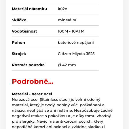
Materiál náramku
kůže
Sklíčko
minerální
Vodotěsnost
100M - 10ATM
Pohon
bateriové napájení
Strojek
Citizen Miyota JS25
Rozměr pouzdra
Ø 42 mm
Podrobně...
Materiál - nerez ocel
Nerezová ocel (Stainless steel) je velmi odolný
materiál, který je tvrdý, odolný vůči poškrábaní a
nárazu, neohýbá se ani neláme. Nezpůsobuje žádné
negativní reakce s pokožkou a je díky tomu vhodný
pro alergiky. Navíc má antikorozní povrch, který
nepodléhá korozi ani oxidaci a zvládne sladkou i