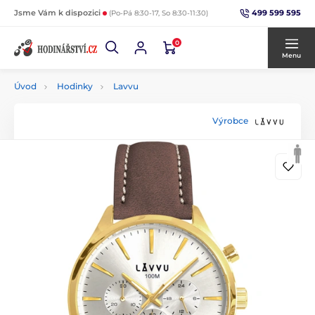
499 599 595
Jsme Vám k dispozici
(Po-Pá 8:30-17, So 8:30-11:30)
0
Menu
Úvod
Hodinky
Lavvu
Výrobce