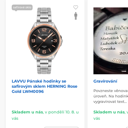
safírové sklo
LAVVU Pánské hodinky se
Gravírování
safírovým sklem HERNING Rose
Povzneste věnovan
Gold LWM0096
úroveň. Na hodin
vygravírovat text…
Skladem u nás
,
v pondělí 10. 8. u
Skladem u nás
,
vás
vás