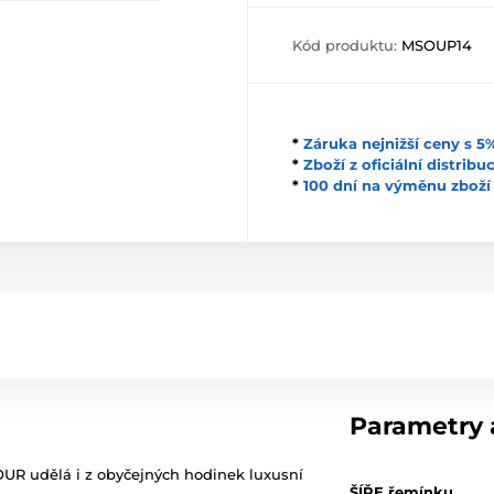
Kód produktu:
MSOUP14
*
Záruka nejnižší ceny s 
*
Zboží z oficiální distrib
*
100 dní na výměnu zboží
Parametry a
UR udělá i z obyčejných hodinek luxusní
ŠÍŘE řemínku