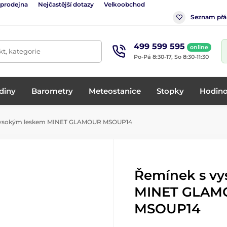
 prodejna
Nejčastější dotazy
Velkoobchod
Seznam přá
499 599 595
online
t, kategorie
Po-Pá 8:30-17, So 8:30-11:30
diny
Barometry
Meteostanice
Stopky
Hodino
vysokým leskem MINET GLAMOUR MSOUP14
Řemínek s v
MINET GLAM
MSOUP14