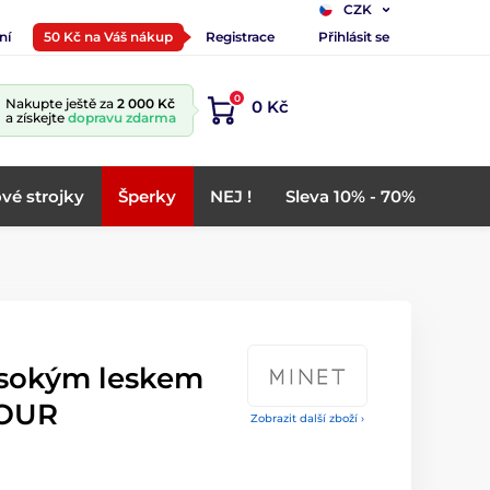
CZK
ní
50 Kč na Váš nákup
Registrace
Přihlásit se
0
Nakupte ještě za
2 000 Kč
0 Kč
a získejte
dopravu zdarma
vé strojky
Šperky
NEJ !
Sleva 10% - 70%
ysokým leskem
OUR
Zobrazit další zboží ›