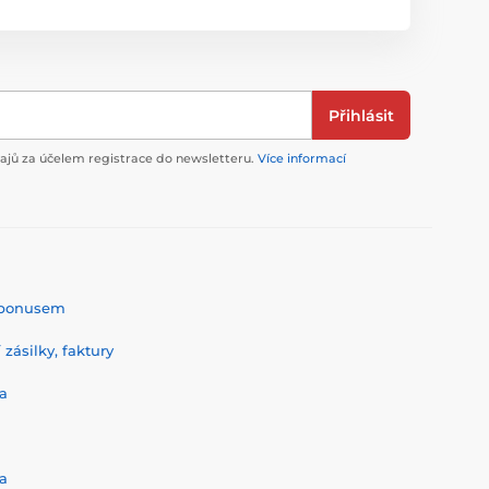
Přihlásit
jů za účelem registrace do newsletteru.
Více informací
% bonusem
zásilky, faktury
a
a