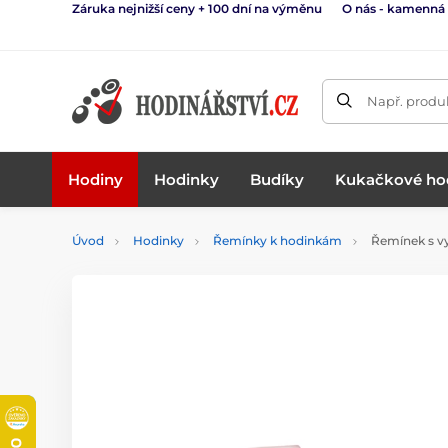
Záruka nejnižší ceny + 100 dní na výměnu
O nás - kamenná
Např. produk
Hodiny
Hodinky
Budíky
Kukačkové ho
Úvod
Hodinky
Řemínky k hodinkám
Řemínek s 