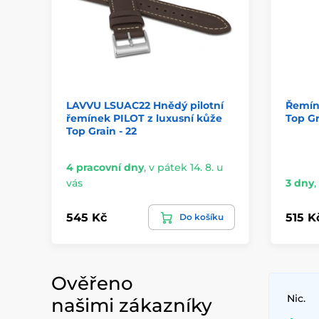
LAVVU LSUAC22 Hnědý pilotní
Řemín
řemínek PILOT z luxusní kůže
Top G
Top Grain - 22
4 pracovní dny
,
v pátek 14. 8. u
vás
3 dny
,
545 Kč
515 K
Do košíku
Ověřeno
Nic.
našimi zákazníky