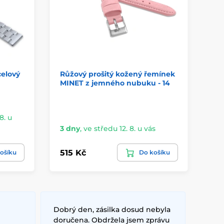
celový
Růžový prošitý kožený řemínek
Ře
MINET z jemného nubuku - 14
lu
8. u
Sk
3 dny
,
ve středu 12. 8. u vás
vá
515 Kč
52
ošíku
Do košíku
Dobrý den, zásilka dosud nebyla
doručena. Obdržela jsem zprávu