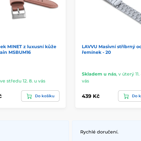
ek MINET z luxusní kůže
LAVVU Masivní stříbrný o
rain MSBUM16
řemínek - 20
Skladem u nás
,
v úterý 11. 
ve středu 12. 8. u vás
vás
č
439 Kč
Do košíku
Do k
Rychlé doručení.