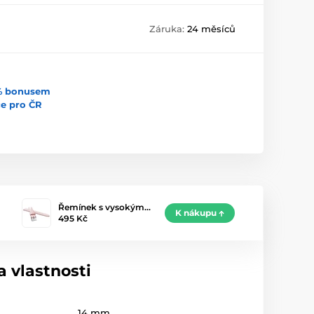
Záruka:
24 měsíců
5% bonusem
uce pro ČR
Řemínek s vysokým…
K nákupu
495 Kč
 vlastnosti
14 mm