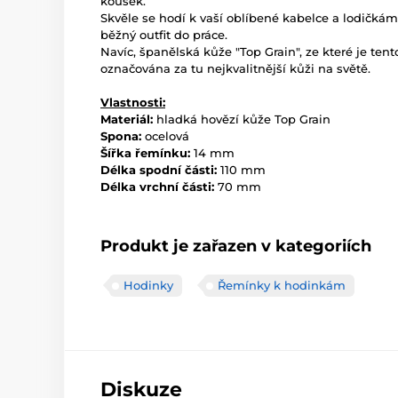
kousek.
Skvěle se hodí k vaší oblíbené kabelce a lodičkám
běžný outfit do práce.
Navíc, španělská kůže "Top Grain", ze které je te
označována za tu nejkvalitnější kůži na světě.
Vlastnosti:
Materiál:
hladká hovězí kůže Top Grain
Spona:
ocelová
Šířka řemínku:
14 mm
Délka spodní části:
110 mm
Délka vrchní části:
70 mm
Produkt je zařazen v kategoriích
Hodinky
Řemínky k hodinkám
Diskuze