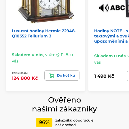
Luxusní hodiny Hermle 22948-
Hodiny NOTE - s
Q10352 Tellurium 3
textovými a zvu
upozorněními a
Skladem u nás
,
v úterý 11. 8. u
Skladem u nás
,
vás
vás
172 250 Kč
Do košíku
1 490 Kč
124 800 Kč
Ověřeno
našimi zákazníky
zákazníků doporučuje
96%
náš obchod