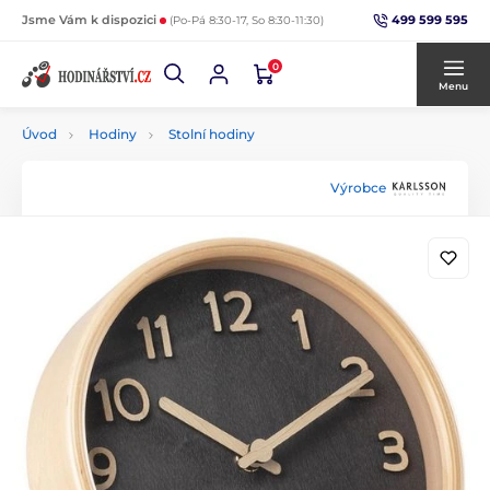
499 599 595
Jsme Vám k dispozici
(Po-Pá 8:30-17, So 8:30-11:30)
0
Menu
Úvod
Hodiny
Stolní hodiny
Výrobce