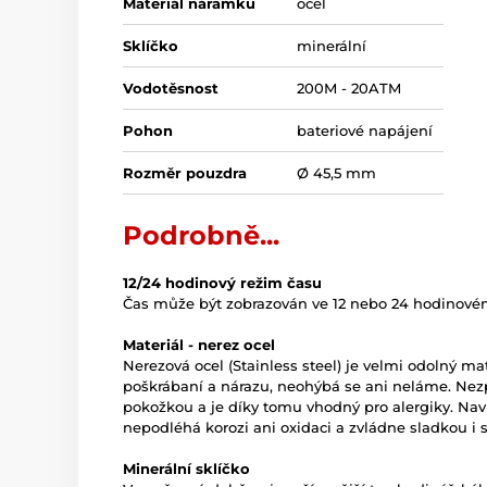
Materiál náramku
ocel
Sklíčko
minerální
Vodotěsnost
200M - 20ATM
Pohon
bateriové napájení
Rozměr pouzdra
Ø 45,5 mm
Podrobně...
12/24 hodinový režim času
Čas může být zobrazován ve 12 nebo 24 hodinovém
Materiál - nerez ocel
Nerezová ocel (Stainless steel) je velmi odolný mate
poškrábaní a nárazu, neohýbá se ani neláme. Nez
pokožkou a je díky tomu vhodný pro alergiky. Naví
nepodléhá korozi ani oxidaci a zvládne sladkou i 
Minerální sklíčko