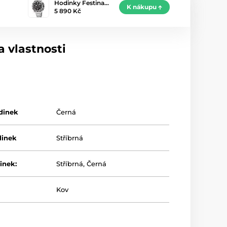
Hodinky Festina…
K nákupu
5 890 Kč
 vlastnosti
dinek
Černá
dinek
Stříbrná
inek:
Stříbrná
,
Černá
Kov