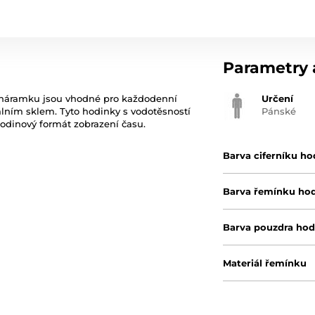
Parametry a
 náramku jsou vhodné pro každodenní
Určení
rálním sklem. Tyto hodinky s vodotěsností
Pánské
odinový formát zobrazení času.
Barva ciferníku ho
Barva řemínku ho
Barva pouzdra hod
Materiál řemínku