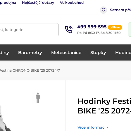
 prodejna
Nejčastější dotazy
Velkoobchod
Seznam přá
499 599 595
offline
t, kategorie
Po-Pá 8:30-17, So 8:30-11:30
diny
Barometry
Meteostanice
Stopky
Hodino
Festina CHRONO BIKE '25 20724/7
Hodinky Fes
BIKE '25 2072
Více informací ›