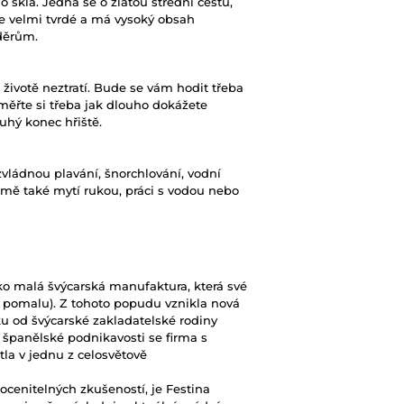
skla. Jedná se o zlatou střední cestu,
 je velmi tvrdé a má vysoký obsah
děrům.
životě neztratí. Bude se vám hodit třeba
Změřte si třeba jak dlouho dokážete
uhý konec hřiště.
ládnou plavání, šnorchlování, vodní
jmě také mytí rukou, práci s vodou nebo
ako malá švýcarská manufaktura, která své
 pomalu). Z tohoto popudu vznikla nová
ku od švýcarské zakladatelské rodiny
španělské podnikavosti se firma s
tla v jednu z celosvětově
cenitelných zkušeností, je Festina