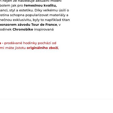
gn nejen že následuje aktuální módní
ymbolem jak pro
řemeslnou kvalitu,
ganci, styl a estetiku. Díky velkému úsilí o
estina schopna popularizovat materiály a
nečnou exklusivitu, byly to například titan
ponzorem závodu Tour de France
, v
 hodinek
Chronobike
inspirovaná
 -
prodávané hodinky pochází od
ámi máte jistotu
originálního zboží
,