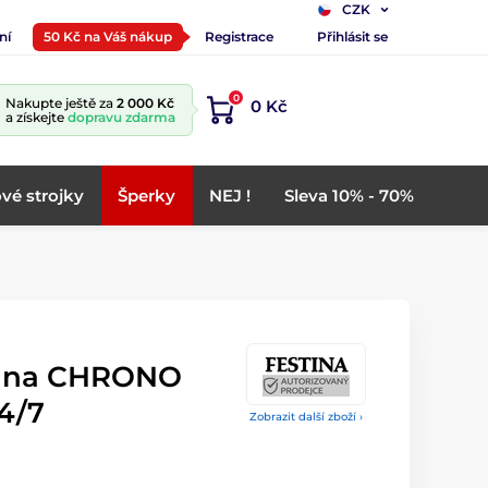
CZK
ní
50 Kč na Váš nákup
Registrace
Přihlásit se
0
Nakupte ještě za
2 000 Kč
0 Kč
a získejte
dopravu zdarma
vé strojky
Šperky
NEJ !
Sleva 10% - 70%
tina CHRONO
4/7
Zobrazit další zboží ›