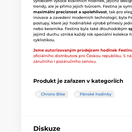
výrobcem vysoce kvalitních hodinek, jejichž desi
trendy, ale je přímo jejich tvůrcem. Festina je s
maximální preciznost a spolehlivost
, tak pro ele
inovace a zavedení moderních technologií, byla F
postupy, které její hodinářské výrobě přinesly jedi
nebo keramika. Festina byla také dlouhodobým
s
jejímž duchu vzniká každý rok speciální kolekce
cyklistikou.
Jsme autorizovaným prodejcem hodinek Festina
oficiálního distributora pro Českou republiku. S n
záručního i pozáručního servisu.
Produkt je zařazen v kategoriích
Chrono Bike
Pánské hodinky
Diskuze