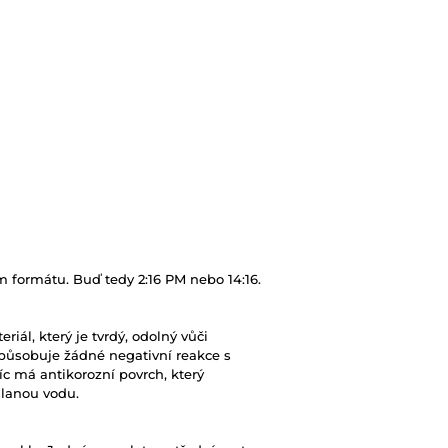
 formátu. Buď tedy 2:16 PM nebo 14:16.
riál, který je tvrdý, odolný vůči
působuje žádné negativní reakce s
c má antikorozní povrch, který
slanou vodu.