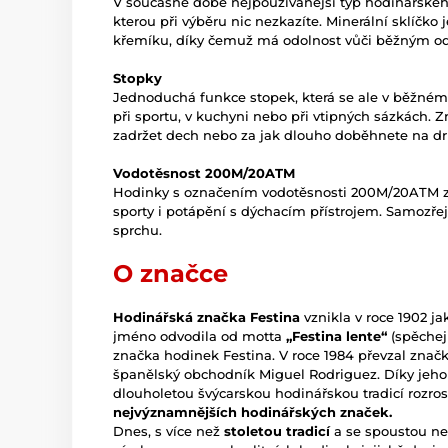
V současné době nejpoužívanější typ hodinářského 
kterou při výběru nic nezkazíte. Minerální sklíčko
křemíku, díky čemuž má odolnost vůči běžným o
Stopky
Jednoduchá funkce stopek, která se ale v běžném 
při sportu, v kuchyni nebo při vtipných sázkách. 
zadržet dech nebo za jak dlouho doběhnete na dr
Vodotěsnost 200M/20ATM
Hodinky s označením vodotěsnosti 200M/20ATM zv
sporty i potápění s dýchacím přístrojem. Samozře
sprchu.
O značce
Hodinářská značka Festina
vznikla v roce 1902 j
jméno odvodila od motta
„Festina lente“
(spěchej
značka hodinek Festina. V roce 1984 převzal znač
španělský obchodník Miguel Rodriguez. Díky jeho 
dlouholetou švýcarskou hodinářskou tradicí rozros
nejvýznamnějších hodinářských značek.
Dnes, s více než
stoletou tradicí
a se spoustou neo