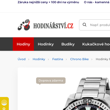
Záruka nejnižší ceny + 100 dní na výměnu
O nás - kamenná
Např. produk
Hodiny
Hodinky
Budíky
Kukačkové ho
Úvod
Hodinky
Festina
Chrono Bike
Hodinky 
Doprava zdarma