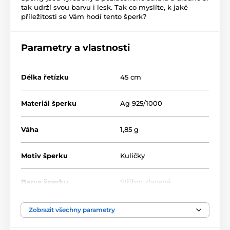
tak udrží svou barvu i lesk. Tak co myslíte, k jaké
příležitosti se Vám hodí tento šperk?
Parametry a vlastnosti
Délka řetízku
45 cm
Materiál šperku
Ag 925/1000
Váha
1,85 g
Motiv šperku
Kuličky
Barva šperku
Stříbro zlacené
Zobrazit všechny parametry