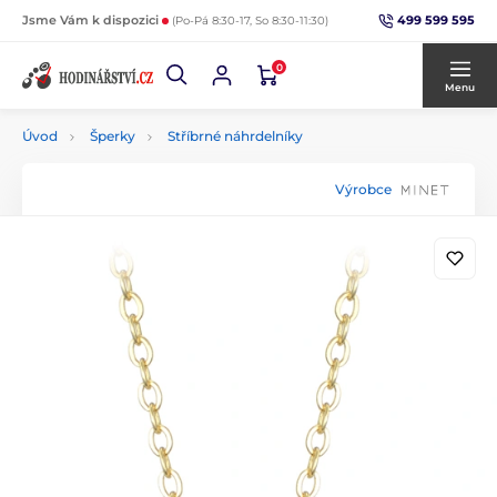
499 599 595
Jsme Vám k dispozici
(Po-Pá 8:30-17, So 8:30-11:30)
0
Menu
Úvod
Šperky
Stříbrné náhrdelníky
Výrobce