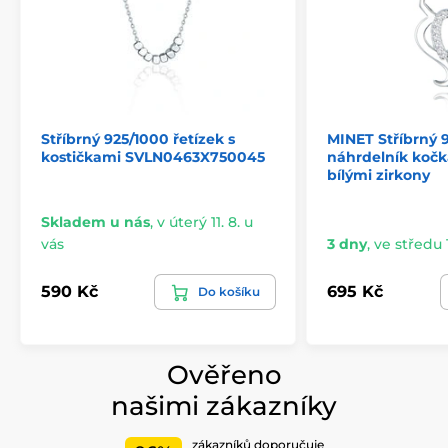
Stříbrný 925/1000 řetízek s
MINET Stříbrný 
kostičkami SVLN0463X750045
náhrdelník kočk
bílými zirkony
Skladem u nás
,
v úterý 11. 8. u
vás
3 dny
,
ve středu 1
590 Kč
695 Kč
Do košíku
Ověřeno
našimi zákazníky
zákazníků doporučuje