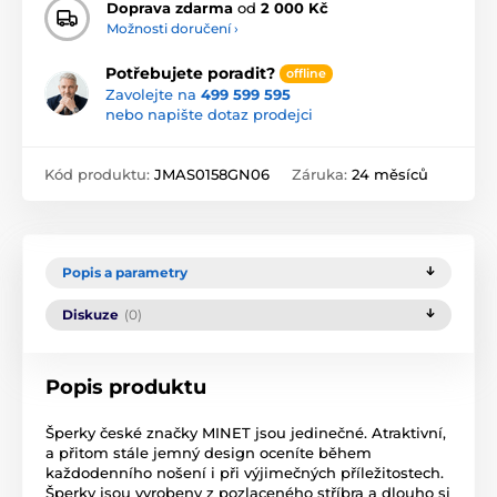
Doprava zdarma
od
2 000 Kč
Možnosti doručení ›
Potřebujete poradit?
offline
Zavolejte na
499 599 595
nebo napište dotaz prodejci
Kód produktu:
JMAS0158GN06
Záruka:
24 měsíců
Popis a parametry
Diskuze
(0)
Popis produktu
Šperky české značky MINET jsou jedinečné. Atraktivní,
a přitom stále jemný design oceníte během
každodenního nošení i při výjimečných příležitostech.
Šperky jsou vyrobeny z pozlaceného stříbra a dlouho si