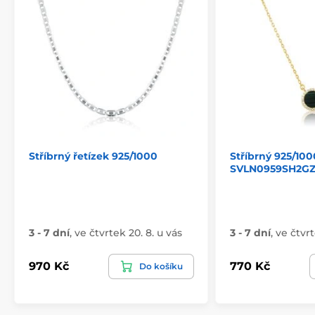
Stříbrný řetízek 925/1000
Stříbrný 925/10
SVLN0959SH2G
3 - 7 dní
,
ve čtvrtek 20. 8. u vás
3 - 7 dní
,
ve čtvrt
970 Kč
770 Kč
Do košíku