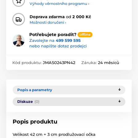
Výhody věrnostního programu ›
Doprava zdarma
od
2 000 Kč
Možnosti doručení ›
Potřebujete poradit?
offline
Zavolejte na
499 599 595
nebo napište dotaz prodejci
Kód produktu:
JMAS0243PN42
Záruka:
24 měsíců
Popis a parametry
Diskuze
(0)
Popis produktu
Velikost 42 cm + 3 cm prodlužovací očka