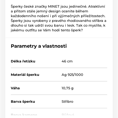
Šperky české značky MINET jsou jedinečné. Atraktivní
a přitom stále jemný design oceníte během
každodenního nošení i při výjimečných příležitostech.
Šperky jsou vyrobeny z pravého rhodiovaného stříbra a
dlouho si tak udrží svou barvu i lesk. Tak co myslíte, k
jakému outfitu se Vám hodí tento šperk?
Parametry a vlastnosti
Délka řetízku
46 cm
Materiál šperku
Ag 925/1000
Váha
10,75 g
Barva šperku
Stříbro
Barva kamene
Růžová